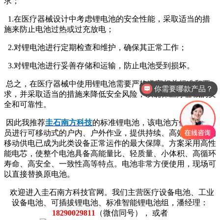
求；
1.在医疗器械设计中考虑锂电池的安全性能，采取适当的措
施来防止电池过热或过充放电；
2.对锂电池进行定期检查和维护，确保其正常工作；
3.对锂电池进行妥善存储和运输，防止电池受到损坏。
总之，在医疗器械中使用锂电池需要严格遵守相关标准和要
你需要哪款产品？
求，并采取适当的措施来降低安全风险，以确保医疗器械的安
产品用在什么上面呢？
全和可靠性。
因此我推荐
圭石南方科技
的标准锂电池，该电池方便操作人
员进行可移动式的户内、户外作业，提供持续、高效、稳定的
移动供电已成为此类设备正常运作的最大保障。方案采用高性
能电芯，使整个电池具备高能量比、轻质量、小体积、高循环
寿命、高安全、一致性高等特点。电池非常方便使用，现场可
以直接替换原电池。
欢迎进入圭石南方科技官网。我们主营医疗设备电池、工业
设备电池、可插拔锂电池、标准智能锂电池组，潘经理：
18290029811
（微信同号）， 或者